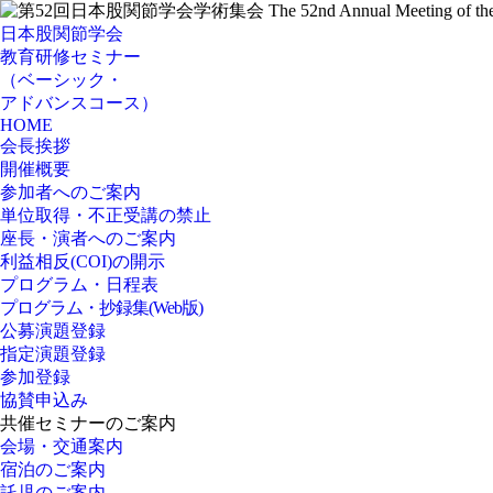
日本股関節学会
教育研修セミナー
（ベーシック・
アドバンスコース）
HOME
会長挨拶
開催概要
参加者へのご案内
単位取得・不正受講の禁止
座長・演者へのご案内
利益相反(COI)の開示
プログラム・日程表
プログラム・抄録集(Web版)
公募演題登録
指定演題登録
参加登録
協賛申込み
共催セミナーのご案内
会場・交通案内
宿泊のご案内
託児のご案内