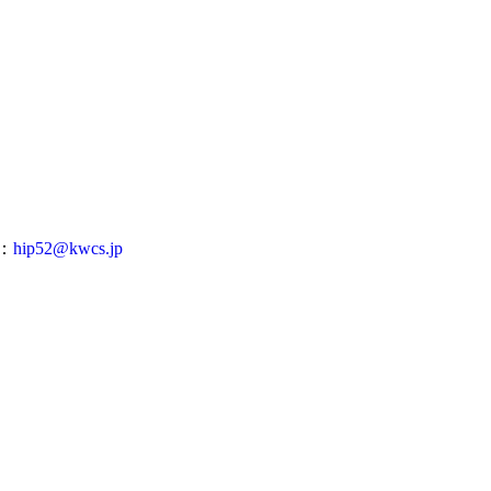
l：
hip52@kwcs.jp