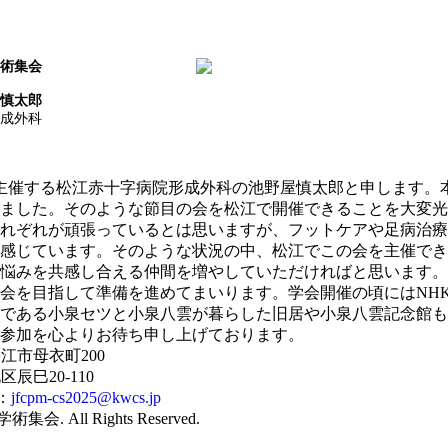
学術集会
慎太郎
成外科
催する松江赤十字病院形成外科の池野屋慎太郎と申します。本会
りました。そのような節目の会を松江で開催できることを大変
れぞれが頑張っているとは思いますが、フットケアや足病治療
感じています。そのような状況の中、松江でこの会を主催でき
悩みを共感し合える仲間を増やしていただければと思います。
会を目指して準備を進めてまいります。学会開催の頃にはNH
である小泉セツと小泉八雲が暮らした旧居や小泉八雲記念館も
参加を心よりお待ち申し上げております。
江市母衣町200
辰巳20-110
：
jfcpm-cs2025@kwcs.jp
ll Rights Reserved.