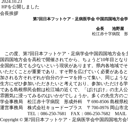
2024.10.23
HPを公開しました
会長挨拶
第7回日本フットケア・足病医学会 中国四国地方会
会長 池野屋 
松江赤十字病院 形
この度、第7回日本フットケア・足病学会中国四国地方会を主
国四国地方会を高松で開催されてから、ちょうど10年目とな
全国的に見ても少ないという現状があります。県内各地域でそ
いただくことが重要であり、すそ野を広げていく必要があると
加される方それぞれが自分のテーマを持って集い、同じような
生方にぜひ参加いただきたいと考えており、参加いただける学
である島根県民会館は松江城の近くで、「ばけばけ」の主人公
雰囲気に浸ってみるのはいかがでしょうか。多くの先生方のご
学会事務局 松江赤十字病院 形成外科 〒690-8506 島根県松
運営事務局 株式会社キョードープラス 〒700-0976 岡山市北区
TEL：086-250-7681 FAX：086-250-7682 MAIL
Copyright © 第7回日本フットケア・足病医学会中国四国地方会学術集会. A