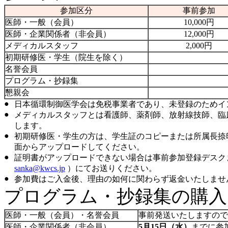
参加区分
事前参加
医師・一般（会員）
10,000円
医師・企業関係者（非会員）
12,000円
メディカルスタッフ
2,000円
初期研修医・学生（院生を除く）
名誉会員
プログラム・抄録集
懇親会
●
日本循環制御医学会は免税事業者であり、未登録のためイ
●
メディカルスタッフとは看護師、薬剤師、放射線技師、臨
します。
●
初期研修医・学生の方は、学生証のコピーまたは所属長捺
面からアップロードしてください。
●
証明書がアップロードできない場合は事前参加登録デスクまで
sanka@kwcs.jp
）にてお送りください。
●
参加費はご入金後、理由の如何に関わらず返金いたしませ
プログラム・抄録集の購入
医師・一般（会員）・名誉会員
事前発送いたしますので
医師・企業関係者（非会員）
5月15日（水）
までに参