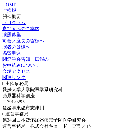
HOME
ご挨拶
開催概要
プログラム
参加者へのご案内
演題募集
司会／座長の皆様へ
演者の皆様へ
協賛申込
関連学会告知・広報の
お申込みについて
会場アクセス
関連リンク
□主催事務局
愛媛大学大学院医学系研究科
泌尿器科学講座
〒791-0295
愛媛県東温市志津川
□運営事務局
第34回日本腎泌尿器疾患予防医学研究会
運営事務局 株式会社キョードープラス 内