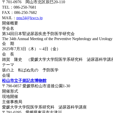
〒701-0976 岡山市北区辰巳20-110
TEL：086-250-7681
FAX：086-250-7682
MAIL：
pnu34@kwcs.jp
開催概要
学会名
第34回日本腎泌尿器疾患予防医学研究会
The 34th Annual Meeting of the Preventive Nephrology and Urology
会 期
2025年7月3日（木）～4日（金）
会 長
雑賀 隆史 （愛媛大学大学院医学系研究科 泌尿器科学講
テーマ
坂の上 転ばぬ先の 予防医学
会場
松山市立子規記念博物館
〒790-0857 愛媛県松山市道後公園1-30
開催形式
現地開催
主催事務局
愛媛大学大学院医学系研究科 泌尿器科学講座
〒791-0295 愛媛県東温市志津川