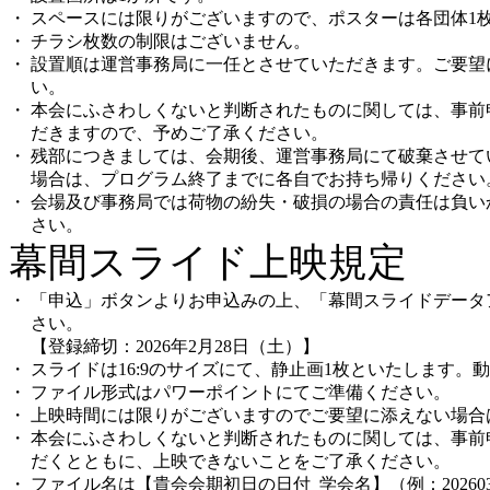
・
スペースには限りがございますので、ポスターは各団体1
・
チラシ枚数の制限はございません。
・
設置順は運営事務局に一任とさせていただきます。ご要望
い。
・
本会にふさわしくないと判断されたものに関しては、事前
だきますので、予めご了承ください。
・
残部につきましては、会期後、運営事務局にて破棄させて
場合は、プログラム終了までに各自でお持ち帰りください
・
会場及び事務局では荷物の紛失・破損の場合の責任は負い
さい。
幕間スライド上映規定
・
「申込」ボタンよりお申込みの上、「幕間スライドデータ
さい。
【登録締切：2026年2月28日（土）】
・
スライドは16:9のサイズにて、静止画1枚といたします。
・
ファイル形式はパワーポイントにてご準備ください。
・
上映時間には限りがございますのでご要望に添えない場合
・
本会にふさわしくないと判断されたものに関しては、事前
だくとともに、上映できないことをご了承ください。
・
ファイル名は【貴会会期初日の日付_学会名】（例：202603