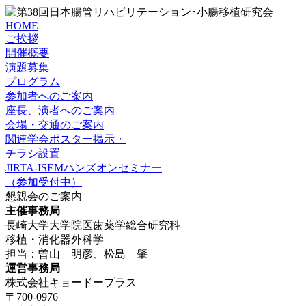
HOME
ご挨拶
開催概要
演題募集
プログラム
参加者へのご案内
座長、演者へのご案内
会場・交通のご案内
関連学会ポスター掲示・
チラシ設置
JIRTA-ISEMハンズオンセミナー
（参加受付中）
懇親会のご案内
主催事務局
長崎大学大学院医歯薬学総合研究科
移植・消化器外科学
担当：曽山 明彦、松島 肇
運営事務局
株式会社キョードープラス
〒700-0976