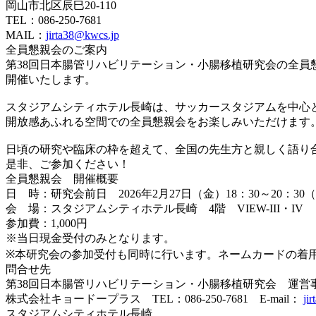
岡山市北区辰巳20-110
TEL：086-250-7681
MAIL：
jirta38@kwcs.jp
全員懇親会のご案内
第38回日本腸管リハビリテーション・小腸移植研究会の全員懇
開催いたします。
スタジアムシティホテル長崎は、サッカースタジアムを中心
開放感あふれる空間での全員懇親会をお楽しみいただけます
日頃の研究や臨床の枠を超えて、全国の先生方と親しく語り
是非、ご参加ください！
全員懇親会 開催概要
日 時：研究会前日 2026年2月27日（金）18：30～20：30
会 場：スタジアムシティホテル長崎 4階 VIEW-III・IV
参加費：1,000円
※当日現金受付のみとなります。
※本研究会の参加受付も同時に行います。ネームカードの着
問合せ先
第38回日本腸管リハビリテーション・小腸移植研究会 運営
株式会社キョードープラス TEL：086-250-7681 E-mail：
ji
スタジアムシティホテル長崎