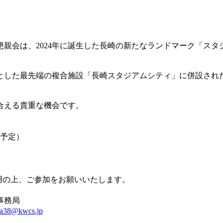
親会は、2024年に誕生した長崎の新たなランドマーク「スタ
とした最先端の複合施設「長崎スタジアムシティ」に併設され
。
合える貴重な機会です。
（予定）
用の上、ご参加をお願いいたします。
事務局
rta38@kwcs.jp