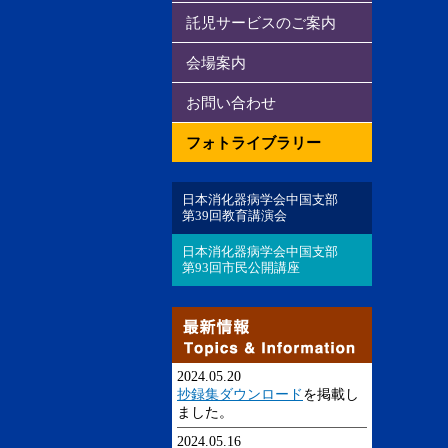
託児サービスのご案内
会場案内
お問い合わせ
フォトライブラリー
日本消化器病学会中国支部
第39回教育講演会
日本消化器病学会中国支部
第93回市民公開講座
2024.05.20
抄録集ダウンロード
を掲載し
ました。
2024.05.16