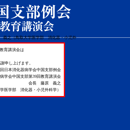
回教育講演会は
感謝申し上げます。
21回日本消化器病学会中国支部例会
病学会中国支部第39回教育講演会
会長 藤原 義之
医学部 消化器・小児外科学）