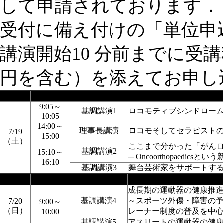
して申請されております．
受付に備え付けの「単位申
講演開始10 分前までに受講料
円を含む）を添えてお申し
日時
時間
セッション名
演題
9:05～
基調講演1
ロコモティブシンドロー
10:05
14:00～
理事長講演
ロコモそしてセラピスト
7/19
15:00
（土）
ここまで分かった「がん
基調講演2
15:10～
─ Oncoorthopaedic
16:10
基調講演3
舞台芸術家をサポートす
日時
時間
セッション名
演題
成長期の運動器の健康推
基調講演4
～スポーツ外傷・障害の
7/20
9:00～
（日）
レーナー制度の普及を中
10:00
基調講演5
アスリートの運動器の健