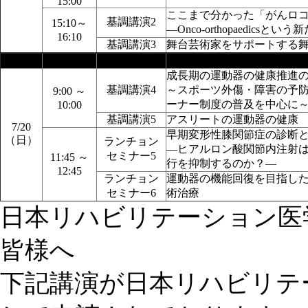
15:00
ここまで分かった「がんロ
基調講演2
15:10～
―Onco-orthopaedics
16:10
基調講演3
舞台芸術家をサポートする
日時
時間
セッション名
演題名
成長期の運動器の健康推進
基調講演4
～スポーツ外傷・障害の予
9:00 ～
ーナー制度の普及を中心に
10:00
基調講演5
アスリートの運動器の健康
7/20
早期変形性膝関節症の診断
（日）
ランチョン
―ヒアルロン酸関節内注射
セミナー5
11:45 ～
行を抑制するのか？―
12:45
ランチョン
運動器の機能回復を目指し
セミナー6
術治療
日本リハビリテーション医
皆様へ
下記講演が日本リハビリテ