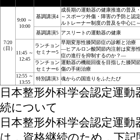
名
成長期の運動器の健康推進の普及
基調講演4
～スポーツ外傷・障害の予防と認
9:00 ～
ルトレーナー制度の普及を中心に
10:00
基調講演5
アスリートの運動器の健康
7/20
早期変形性膝関節症の診断と治療
ランチョン
（日）
―ヒアルロン酸関節内注射は変形
セミナー5
11:45 ～
症の進行を抑制するのか？―
12:45
ランチョン
運動器の機能回復を目指した膝関
セミナー6
傷の手術治療
12:55 ～
特別講演3
魂からの国造りをふたたび
13:55
日本整形外科学会認定運動
続について
日本整形外科学会認定運動
は，資格継続のため，下記