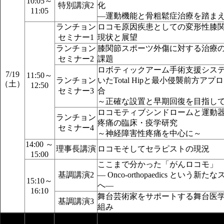
10:05～
特別講演2
化
11:05
―運動機能と骨粗鬆症治療を踏ま
ランチョン
ロコモ原因疾患としての変形性膝
セミナー1
現状と展望
ランチョン
膝関節スポーツ外傷に対する治療
セミナー2
課題
ロボティックアーム手術支援シス
7/19
11:50～
ランチョン
いたTotal Hipと最小侵襲前方アプ
（土）
12:50
セミナー3
合
～正確な設置と早期回復を目指し
ロコモティブシンドロームと運動
ランチョン
疼痛の臨床・疫学研究
セミナー4
～神経障害性疼痛を中心に～
14:00 ～
理事長講演
ロコモそしてセラピストの現況
15:00
ここまで分かった「がんロコモ」
基調講演2
― Onco-orthopaedics という新
15:10～
へ―
16:10
舞台芸術家をサポートする舞台医
基調講演3
組み
セッション
日時
時間
演題名