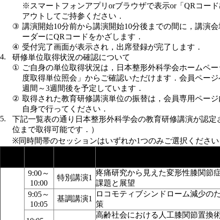
※スマートフォンアプリorブラウザで表示or「QRコー
アウトしてご持参ください．
③
講演開始10分前から講演開始10分後までの間に，講演
ーダーにQRコードをかざします．
④
受付完了画面が表示され，出席登録が完了します．
4.
研修単位取得状況の確認について
①
ご自身の単位取得状況は，日本整形外科学会ホームペー
度取得単位照会」からご確認いただけます．会員ページ
週間～3週間後を予定しています．
②
取得された教育研修講演単位の振替は，会員専用ページ
自身で行ってください．
5.
下記一覧表の通り日本整形外科学会の教育研修講演が認定さ
位まで取得可能です．）
※同時間帯のセッションはいずれか1つのみご選択ください
セッション
日時
時間
演題名
名
疼痛研究から見えた変形性膝関節
9:00～
特別講演1
10:00
課題と展望
ロコモティブシンドローム減少の
9:05～
基調講演1
10:05
策
高齢社会における人工膝関節置換