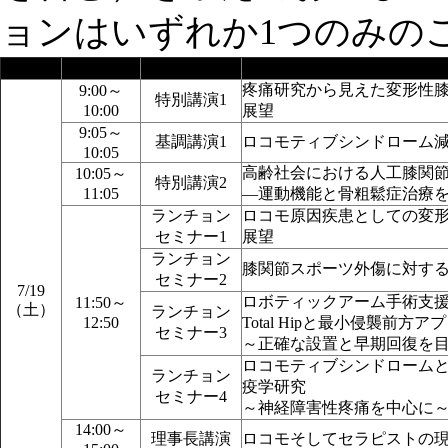
ョンはいずれか1つのみの
日時
時間
セッション名
演題名
疼痛研究から見えた変形性
9:00～
特別講演1
10:00
展望
9:05～
基調講演1
ロコモティブシンドローム
10:05
高齢社会における人工膝関
10:05～
特別講演2
11:05
―運動機能と骨粗鬆症治療
ランチョン
ロコモ原因疾患としての変
セミナー1
展望
ランチョン
膝関節スポーツ外傷に対す
セミナー2
7/19
ロボティックアーム手術支
11:50～
（土）
ランチョン
12:50
Total Hipと最小侵襲前方
セミナー3
～正確な設置と早期回復を
ロコモティブシンドローム
ランチョン
疫学研究
セミナー4
～神経障害性疼痛を中心に
14:00～
理事長講演
ロコモそしてセラピストの