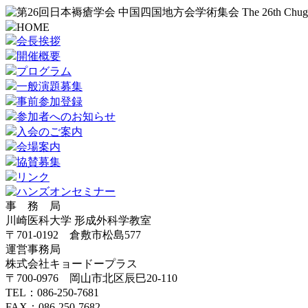
HOME
会長挨拶
開催概要
プログラム
一般演題募集
事前参加登録
参加者へのお知らせ
入会のご案内
会場案内
協賛募集
リンク
事 務 局
川崎医科大学 形成外科学教室
〒701-0192 倉敷市松島577
運営事務局
株式会社キョードープラス
〒700-0976 岡山市北区辰巳20-110
TEL：086-250-7681
FAX：086-250-7682