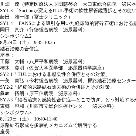
川畑 遼（特定医療法人財団慈啓会 大口東総合病院 泌尿器
SY1-3 「Suctionが変えるfTUL手術の軟性尿管鏡選択とその使
藤田 雅一郎（冨士クリニック）
SY1-4 「FANSによる吸引を用いた経尿道的腎砕石術におけ
岡田 真介（行徳総合病院 泌尿器科）
シンポジウム2
8月29日（土） 9:35-10:35
結石治療の合併症
座長：
工藤 大輔（八戸平和病院 泌尿器科）
柿木 寛明（佐賀大学医学部 泌尿器科学講座）
SY2-1「TULにおける非感染性合併症とその対策」
一美 貴弘（今村総合病院 泌尿器科、尿路結石治療センター
SY2-2「経皮的尿路結石除去術の合併症とその対策」
眞﨑 拓朗（原三信病院 泌尿器科）
SY2-3「結石治療と感染性合併症―どこで防ぎ、どう対応する
東郷 容和（川西市立総合医療センター 泌尿器科）
シンポジウム3
8月29日（土） 10:40-11:40
尿路結石形成を多層的メカニズムで解明する
座長：