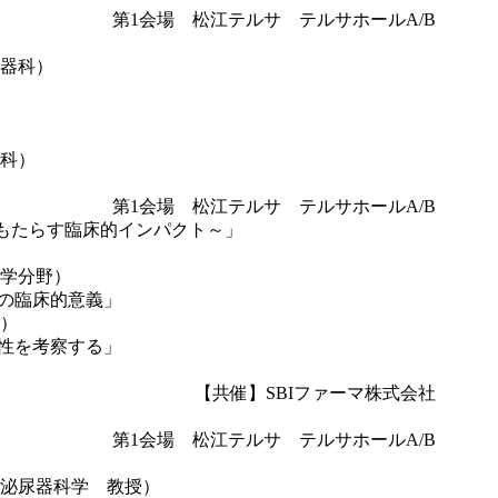
第1会場 松江テルサ テルサホールA/B
器科）
科）
第1会場 松江テルサ テルサホールA/B
ンがもたらす臨床的インパクト～」
学分野）
ロンの臨床的意義」
）
優位性を考察する」
【共催】SBIファーマ株式会社
第1会場 松江テルサ テルサホールA/B
泌尿器科学 教授）