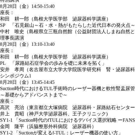
8月28日（金）14:50-15:40
座長：
和田 耕一郎（島根大学医学部 泌尿器科学講座）
SP 「石見銀山～石・水・熱がもたらした近代日本の発火点
中村 唯史（島根県立三瓶自然館（公益財団法人しまね自然と
理事長講演
8月28日（金）13:10-13:40
座長：
和田 耕一郎（島根大学医学部 泌尿器科学講座）
PL 「尿路結石症学会の歩みを礎に未来を拓く」
安井 孝周（名古屋市立大学大学院医学研究科 腎・泌尿器科
シンポジウム1
8月28日（金）13:45-14:45
Suction時代におけるTUL手術時のレーザー器機と軟性腎盂尿
～基礎からアドバンストまで～
座長：
高沢 亮治（東京都立大塚病院 泌尿器科・尿路結石センター
井上 貴昭（神戸大学泌尿器科、王子クリニック)
SY1-1 「Suction時代のfTULにおけるデバイス選択戦略 ー
金岡 隆平（浜脇整形外科病院 泌尿器科）
SY1-2 「Suctionが変えるf-TUL：レーザー機器の使い方」