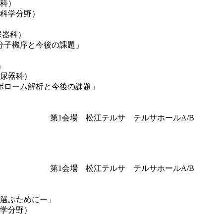
科）
科学分野）
尿器科）
の分子機序と今後の課題」
」
尿器科）
タボローム解析と今後の課題」
第1会場 松江テルサ テルサホールA/B
第1会場 松江テルサ テルサホールA/B
選ぶためにー」
学分野）