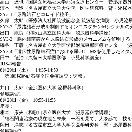
高山 達也（国際医療福祉大学那須医療センター 腎泌尿器外
濵本 周造（名古屋市立大学大学院 医学研究科 腎・泌尿器
SY3-1「尿路結石とコロイド粒子」
久保 太郎（医療法人社団筑波記念会 筑波記念病院 小児泌
SY3-2「尿路結石形成を制御するオンコスタチンMシグナル
出口 龍良（和歌山県立医科大学 泌尿器科学講座）
SY3-3「腸内細菌叢から尿路結石形成のメカニズムを解明する
磯谷 正彦（名古屋市立大学医学部附属東部医療センター 泌
SY3-4「遺伝性尿路結石症における尿GC―MSを使用したメ
田中 征治（久留米大学医学部 小児科学講座）
JUS-8報告
8月29日（土） 14:35-14:50
「第8回尿路結石症全国免疫調査：速報」
井口 太郎（金沢医科大学 泌尿器科学）
領域講習1
8月28日（金） 10:55-11:55
座長：
柑本 康夫（和歌山県立医科大学 泌尿器科学講座）
「結石関連治療の現在地と未来 ー石を見て、人を診て、技を
岡田 淳志（名古屋市立大学大学院医学研究科 腎・泌尿器科
領域講習2