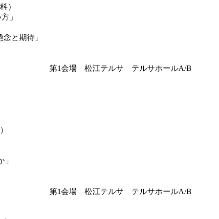
科）
い方」
る懸念と期待」
第1会場 松江テルサ テルサホールA/B
）
か」
第1会場 松江テルサ テルサホールA/B