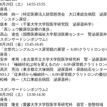
8月29日（土） 14:55-15:55
座長：
松崎 純一（特定医療法人財団慈啓会 大口東総合病院 泌尿
「シスチン尿症」
坂本 信一（千葉大学大学院医学研究院 泌尿器科学）
「高シュウ酸尿症診療の進歩」
高山 達也（国際医療福祉大学那須医療センター 腎泌尿器外
スポンサードシンポジウム1
8月28日（金）15:45-16:45
「次世代シングルユース尿管鏡の展望 ～ 6.0Frクラリトロ
座長：
安井 孝周（名古屋市立大学大学院医学研究科 腎・泌尿器科
SS1-1 「極細径化は何を変えるのか：6.0Fr尿管鏡クラリト
高沢 亮治（東京都立大塚病院 泌尿器科・尿路結石センター
SS1-2 「従来径から極細径へ：6.0Fr尿管鏡クラリトロンの
松崎 純一（大口東総合病院 泌尿器科）
スポンサードシンポジウム2
8月29日（土） 13:30-14:30
座長：
雑賀 隆史（愛媛大学大学院医学系研究科 器官・形態領域 