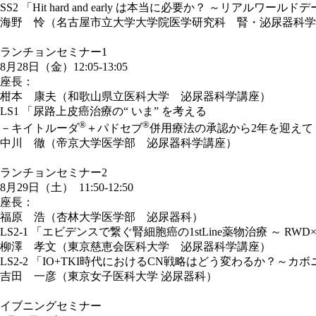
SS2 「Hit hard and early は本当に必要か？ ～リアルワ
海野 怜（名古屋市立大学大学院医学研究科 腎・泌尿器科学
ランチョンセミナー1
8月28日（金）12:05-13:05
座長：
柑本 康夫（和歌山県立医科大学 泌尿器科学講座）
LS1 「尿路上皮癌治療の“ いま” を考える
®
®
－キイトルーダ
＋パドセブ
併用療法の承認から2年を迎えて
中川 徹（帝京大学医学部 泌尿器科学講座）
ランチョンセミナー2
8月29日（土） 11:50-12:50
座長：
福原 浩（杏林大学医学部 泌尿器科）
LS2-1 「エビデンスで繋ぐ腎細胞癌の1stLine薬物治療 ～ 
柳澤 孝文（東京慈恵会医科大学 泌尿器科学講座）
LS2-2 「IO+TKI時代におけるCN戦略はどう変わるか？～カボニボ
吉田 一彦（東京女子医科大学 泌尿器科）
イブニングセミナー