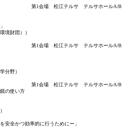
第1会場 松江テルサ テルサホールA/B
～」
環境財団））
第1会場 松江テルサ テルサホールA/B
学分野）
第1会場 松江テルサ テルサホールA/B
管鏡の使い方
）
FANSを安全かつ効率的に行うためにー」