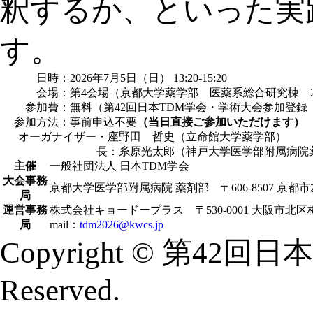
釈するか、といった実
す。
日時：
2026年7月5日（日） 13:20-15:20
会場：
第4会場（京都大学薬学部 医薬系総合研究棟 2
参加費：
無料（第42回日本TDM学会・学術大会参加登録
参加方法：
事前申込不要
（当日直接ご参加いただけます）
オーガナイザー・座
野田 哲史（立命館大学薬学部）
長：
糸原光太郎（神戸大学医学部附属病院
主催
一般社団法人 日本TDM学会
大会事務
京都大学医学部附属病院 薬剤部 〒606-8507 京都
局
運営事務
株式会社キョードープラス 〒530-0001 大阪市北区梅田2−
局
mail：
tdm2026@kwcs.jp
Copyright © 第42回日
Reserved.