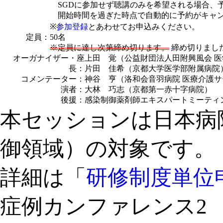
SGDに参加せず聴講のみを希望される場合、
開始時間を過ぎた時点で自動的に予約がキャン
※
参加登録
とあわせてお申込みください。
定員：
50名
※定員に達し次第締め切ります。
締め切りまし
オーガナイザー・座
上田 覚（公益財団法⼈⽥附興⾵会 
長：
片田 佳希（京都大学医学部附属病院
コメンテーター：
神谷 亨（洛和会音羽病院 医療介護
演者：
大林 巧志（京都第一赤十字病院）
後援：
感染制御薬剤師エキスパートミーティ
本セッションは日本病
御領域）の対象です。
詳細は「
研修制度単位
症例カンファレンス2