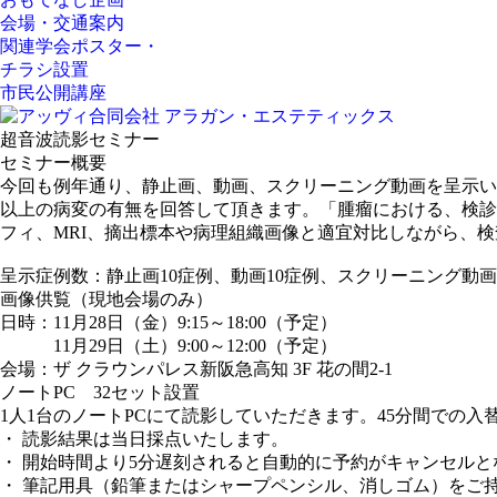
会場・交通案内
関連学会ポスター・
チラシ設置
市民公開講座
超音波読影セミナー
セミナー概要
今回も例年通り、静止画、動画、スクリーニング動画を呈示い
以上の病変の有無を回答して頂きます。「腫瘤における、検診
フィ、MRI、摘出標本や病理組織画像と適宜対比しながら、
呈示症例数：静止画10症例、動画10症例、スクリーニング動画
画像供覧（現地会場のみ）
日時：11月28日（金）9:15～18:00（予定）
11月29日（土）9:00～12:00（予定）
会場：ザ クラウンパレス新阪急高知 3F 花の間2-1
ノートPC 32セット設置
1人1台のノートPCにて読影していただきます。45分間での入
・
読影結果は当日採点いたします。
・
開始時間より5分遅刻されると自動的に予約がキャンセルと
・
筆記用具（鉛筆またはシャープペンシル、消しゴム）をご