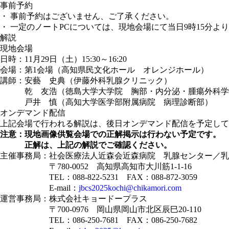
事前予約
・
事前予約はございません、ご了承ください。
・
一定のノートPCについては、現地会場にて当日9時15分よ
解説
現地会場
日時：11月29日（土）15:30～16:20
会場：第1会場（高知県民文化ホール オレンジホール）
講師：安藝 史典（伊藤外科乳腺クリニック）
乾 友浩（徳島大学大学院 胸部・内分泌・腫瘍外科学
戸井 慎（高知大学医学部附属病院 病理診断部）
オンデマンド配信
上記会場で行われる解説は、後日オンデマンド配信を予定して
注意：現地画像供覧会場での正解掲示は行わない予定です。
正解は、上記の解説でご確認ください。
主催事務局：社会医療法人近森会近森病院 乳腺センター／乳
〒780-0052 高知県高知市大川筋1-1-16
TEL：088-822-5231 FAX：088-872-3059
E-mail：
jbcs2025kochi@chikamori.com
運営事務局：株式会社キョードープラス
〒700-0976 岡山県岡山市北区辰巳20-110
TEL：086-250-7681 FAX：086-250-7682