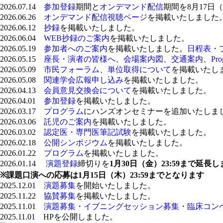
2026.07.14
参加登録
期間と
オンデマンド配信
期間を
8月17日
2026.06.26
オンデマンド配信視聴ページ
を掲載いたしました
2026.06.12
抄録
を掲載いたしました。
2026.06.04
WEB抄録のご案内
を掲載いたしました。
2026.05.19
参加者へのご案内
を掲載いたしました。
日程表・
2026.05.15
座長・演者の皆様へ
、
会場案内図、交通案内
、
Pro
2026.05.09
市民フォーラム
、
単位取得について
を掲載いたし
2026.05.08
関連学会広報申し込み
を掲載いたしました。
2026.04.13
会員意見交換会について
を掲載いたしました。
2026.04.01
参加登録
を掲載いたしました。
2026.03.17
プログラム
にハンズオンセミナーを追加いたしま
2026.03.06
託児のご案内
を掲載いたしました。
2026.03.02
認定医・専門医筆記試験
を掲載いたしました。
2026.02.18
公開シンポジウム
を掲載いたしました。
2026.01.22
プログラム
を掲載いたしました。
2026.01.14
演題登録
締切りを
1月30日（金）23:59まで延長
※課題口演への応募は1月15日（木）23:59までとなります
2025.12.01
演題募集
を開始いたしました。
2025.11.22
協賛募集
を掲載いたしました。
2025.11.01
演題募集
・
イブニングセッション募集
・
臨床コン
2025.11.01 HPを公開しました。