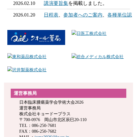
2026.02.10
講演要旨集
を掲載しました。
2026.01.20
日程表
、
参加者へのご案内
、
各種単位認
定について
を掲載しました。
2026.01.06
市民公開講座
を掲載しました。
2025.12.26
採択演題一覧
を掲載しました。
2025.12.25
関連学会広報受付
、
プログラム
を掲載し
ました。
2025.12.22
指定演題登録
を締め切りました。
2025.12.19
共催セミナーのご案内
を掲載しました。
運営事務局
2025.12.16
座長、演者へのご案内
を掲載しました。
日本臨床腫瘍薬学会学術大会2026
運営事務局
2025.12.09
宿泊予約（宿泊の斡旋）
を掲載しまし
株式会社キョードープラス
〒700-0976 岡山市北区辰巳20-110
た。
TEL：086-250-7681
FAX：086-250-7682
2025.12.05
倫理審査情報および利益相反（COI）に