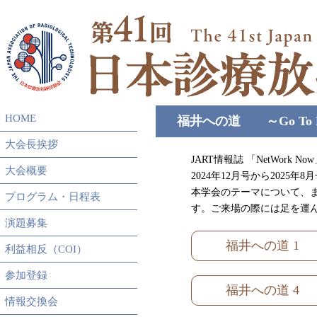
HOME
福井への道 ～Go To 
大会長挨拶
JART情報誌 「NetWork 
大会概要
2024年12月号から2025
本学会のテーマについて、
プログラム・日程表
す。ご来場の際には足を運
演題募集
福井への道 1
利益相反（COI）
参加登録
福井への道 4
情報交換会