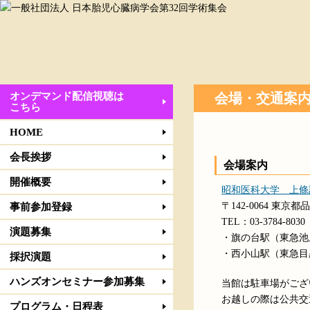
オンデマンド配信視聴は
会場・交通案
こちら
HOME
会長挨拶
会場案内
開催概要
昭和医科大学 上條
〒142-0064 東京
事前参加登録
TEL：03-3784-8030
演題募集
・旗の台駅（東急池
・西小山駅（東急目
採択演題
ハンズオンセミナー参加募集
当館は駐車場がござ
お越しの際は公共交
プログラム・日程表