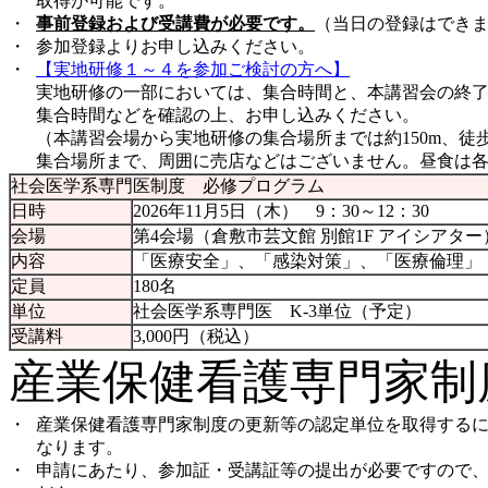
取得が可能です。
・
事前登録および受講費が必要です。
（当日の登録はでき
・
参加登録よりお申し込みください。
・
【実地研修１～４を参加ご検討の方へ】
実地研修の一部においては、集合時間と、本講習会の終
集合時間などを確認の上、お申し込みください。
（本講習会場から実地研修の集合場所までは約150m、徒
集合場所まで、周囲に売店などはございません。昼食は
社会医学系専門医制度 必修プログラム
日時
2026年11月5日（木） 9：30～12：30
会場
第4会場（倉敷市芸文館 別館1F アイシアター
内容
「医療安全」、「感染対策」、「医療倫理」
定員
180名
単位
社会医学系専門医 K-3単位（予定）
受講料
3,000円（税込）
産業保健看護専門家制
・
産業保健看護専門家制度の更新等の認定単位を取得する
なります。
・
申請にあたり、参加証・受講証等の提出が必要ですので