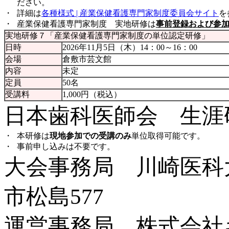
ださい。
・
詳細は
各種様式 | 産業保健看護専門家制度委員会サイト
を
・
産業保健看護専門家制度 実地研修は
事前登録および参
実地研修７「産業保健看護専門家制度の単位認定研修」
日時
2026年11月5日（木）14：00～16：00
会場
倉敷市芸文館
内容
未定
定員
50名
受講料
1,000円（税込）
日本歯科医師会 生涯
・
本研修は
現地参加での受講のみ
単位取得可能です。
・
事前申し込みは不要です。
大会事務局 川崎医科大
市松島577
運営事務局 株式会社キ